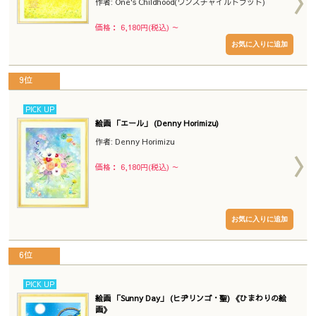
作者: One's Childhood(ワンズチャイルドフッド)
価格： 6,180円(税込)
～
9位
PICK UP
絵画 「エール」 (Denny Horimizu)
作者: Denny Horimizu
価格： 6,180円(税込)
～
6位
PICK UP
絵画 「Sunny Day」 (ヒヂリンゴ・聖) 《ひまわりの絵
画》