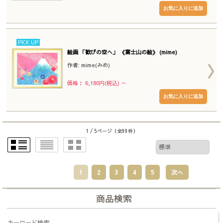
PICK UP
絵画 「歓びの空へ」 《富士山の絵》 (mime)
作者: mime(みめ)
価格： 6,180円(税込)
～
1 / 5ページ
（全99件）
1
2
3
4
5
次へ
商品検索
キーワード検索