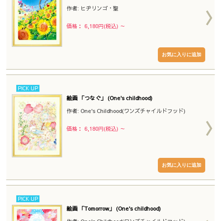
作者: ヒヂリンゴ・聖
価格： 6,180円(税込)
～
PICK UP
絵画 「つなぐ」 (One's childhood)
作者: One's Childhood(ワンズチャイルドフッド)
価格： 6,180円(税込)
～
PICK UP
絵画 「Tomorrow」 (One's childhood)