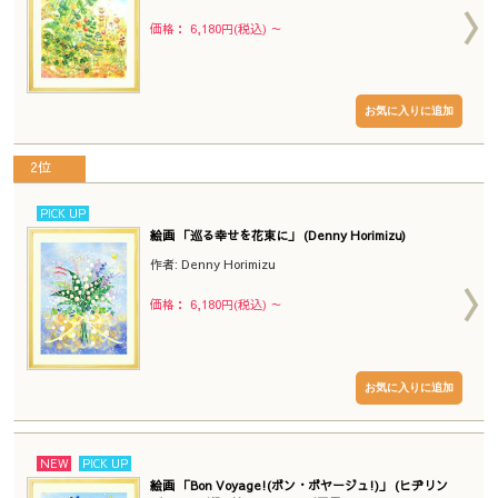
価格： 6,180円(税込)
～
2位
PICK UP
絵画 「巡る幸せを花束に」 (Denny Horimizu)
作者: Denny Horimizu
価格： 6,180円(税込)
～
NEW
PICK UP
絵画 「Bon Voyage!(ボン・ボヤージュ!)」 (ヒヂリン