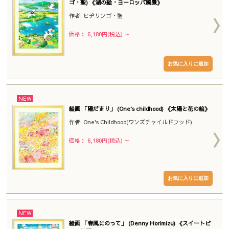
ゴ・聖) 《湖の絵・ヨーロッパ風景》
作者: ヒヂリンゴ・聖
価格： 6,180円(税込)
～
NEW
絵画 「陽だまり」 (One's childhood) 《太陽と花の絵》
作者: One's Childhood(ワンズチャイルドフッド)
価格： 6,180円(税込)
～
NEW
絵画 「春風にのって」 (Denny Horimizu) 《スイートピ