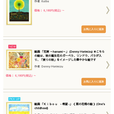
作者: Kellie
価格： 6,180円(税込)
～
NEW
絵画 「花実 ～hanami～」 (Denny Horimizu) ※こちら
の絵は、秋の誕生花のガーベラ、リンドウ、バラが入
り、「実りの秋」をイメージした華やかな絵です
作者: Denny Horimizu
価格： 6,180円(税込)
～
PICK UP
絵画 「Ｋｉｂｏｕ ‐ 希望 ‐」《 菜の花畑の絵 》(One's
childhood)