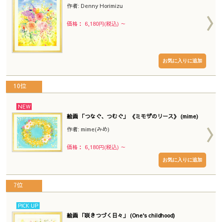
作者: Denny Horimizu
価格： 6,180円(税込)
～
10位
NEW
絵画 「つなぐ、つむぐ」 《ミモザのリース》 (mime)
作者: mime(みめ)
価格： 6,180円(税込)
～
7位
PICK UP
絵画 「咲きつづく日々」 (One's childhood)