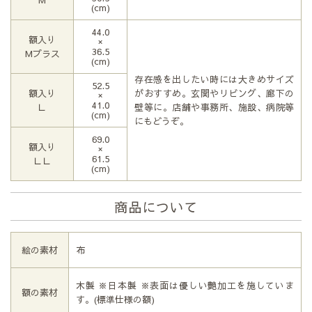
(cm)
44.0
額入り
×
36.5
Мプラス
(cm)
存在感を出したい時には大きめサイズ
52.5
額入り
がおすすめ。玄関やリビング、廊下の
×
41.0
Ｌ
壁等に。店舗や事務所、施設、病院等
(cm)
にもどうぞ。
69.0
額入り
×
61.5
ＬＬ
(cm)
商品について
絵の素材
布
木製 ※日本製 ※表面は優しい艶加工を施していま
額の素材
す。(標準仕様の額)