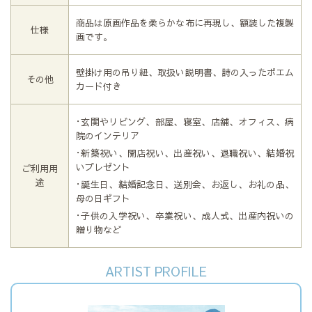
商品は原画作品を柔らかな布に再現し、額装した複製
仕様
画です。
壁掛け用の吊り紐、取扱い説明書、詩の入ったポエム
その他
カード付き
･玄関やリビング、部屋、寝室、店舗、オフィス、病
院のインテリア
･新築祝い、開店祝い、出産祝い、退職祝い、結婚祝
いプレゼント
ご利用用
途
･誕生日、結婚記念日、送別会、お返し、お礼の品、
母の日ギフト
･子供の入学祝い、卒業祝い、成人式、出産内祝いの
贈り物など
ARTIST PROFILE