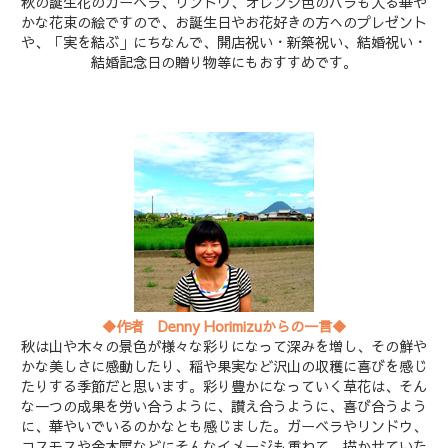
秋の誕生花のガーベラ、リンドウ、オレンジ色のバラも入る華や
かな花束の絵ですので、お誕生日やお花好きの方へのプレゼント
や、「実を結ぶ」にちなんで、開店祝い・新築祝い、結婚祝い・
結婚記念日の贈り物等にもおすすめです。
◆作者 Denny Horimizuからの一言◆
秋は山や木々の景色が様々な彩りになって深みを増し、その鮮や
かな美しさに感動したり、稲や果実など沢山の収穫に喜びを感じ
たりする季節だと思います。彩り豊かになっていく草花は、そん
な一つの成果を労い合うように、讃え合うように、喜び合うよう
に、華やいでいるのかなとも感じました。ガーベラやリンドウ、
コスモスや金木犀などにそんなイメージも重ねて、描かせていた