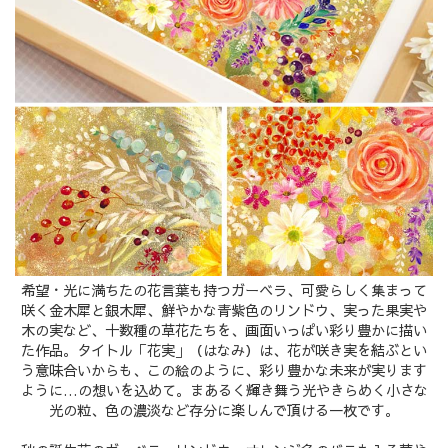
希望・光に満ちたの花言葉も持つガーベラ、可愛らしく集まって
咲く金木犀と銀木犀、鮮やかな青紫色のリンドウ、実った果実や
木の実など、十数種の草花たちを、画面いっぱい彩り豊かに描い
た作品。タイトル「花実」（はなみ）は、花が咲き実を結ぶとい
う意味合いからも、この絵のように、彩り豊かな未来が実ります
ように…の想いを込めて。まあるく輝き舞う光やきらめく小さな
光の粒、色の濃淡など存分に楽しんで頂ける一枚です。