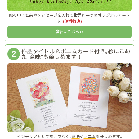
絵の中に
名前やメッセージ
を入れて世界に一つの
オリジナルアート
に!
(無料特典)
詳細はこちら>>
作品タイトル＆ポエムカード付き｡絵にこめ
2
た"意味"も楽しめます！
インテリアとしてだけでなく､
意味
や
ポエム
も楽しめます｡