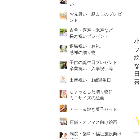
い
お見舞い・励ましのプレゼ
ント
古希・喜寿・米寿など
長寿祝いプレゼント
退職祝い・お礼、
感謝の贈り物
子供の誕生日プレゼント
卒業祝い・入学祝い等
出産祝い・1歳誕生日
ちょっとした贈り物に
ミニサイズの絵画
アート＆焼き菓子セット
店舗・オフィス向け絵画
病院・歯科・福祉施設向け