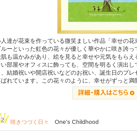
小人達が花束を作っている微笑ましい作品「幸せの花
ブルーといった虹色の花々が優しく華やかに咲き誇っ
絵肌も温かみがあり、絵を見ると幸せや元気をもらえ
ない部屋やオフィスに飾っても、空間を明るく演出し
日、結婚祝いや開店祝いなどのお祝い、誕生日のプレ
喜ばれています。この花々のように、幸せがずっと満
One's Childhood
咲きつづく日々