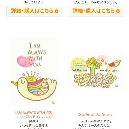
笑っていよう
一人ひとり みんなスペシャル。
I AM ALWAYS WITH YOU.
One for all, All for one
～いつも君のそばにいるよ～
笑顔は
一人はみんなのために。
いつも近くにあるよ
みんなは一人のために。