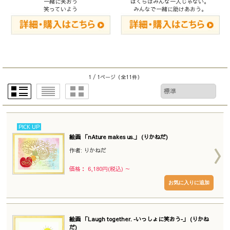
一緒に笑おう
ぼくらはみんな一人じゃない。
笑っていよう
みんなで一緒に助けあおう。
1 / 1ページ
（全11件）
PICK UP
絵画 「nAture makes us.」 (りかねだ)
作者: りかねだ
価格： 6,180円(税込)
～
絵画 「Laugh together. ‐いっしょに笑おう‐」 (りかね
だ)