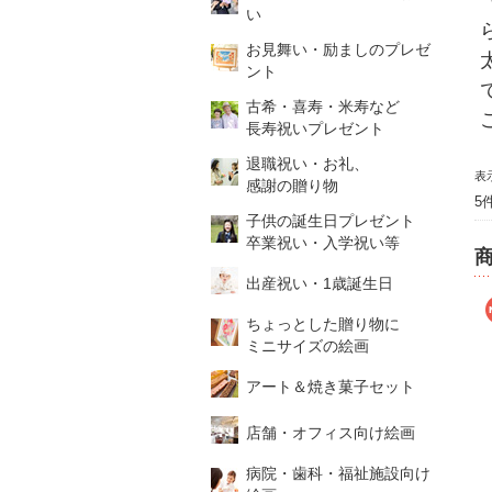
い
お見舞い・励ましのプレゼ
ント
古希・喜寿・米寿など
長寿祝いプレゼント
退職祝い・お礼、
表
感謝の贈り物
5
子供の誕生日プレゼント
卒業祝い・入学祝い等
出産祝い・1歳誕生日
ちょっとした贈り物に
ミニサイズの絵画
アート＆焼き菓子セット
店舗・オフィス向け絵画
病院・歯科・福祉施設向け