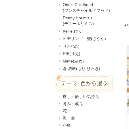
One's Childhood
(ワンズチャイルドフッド)
Denny Horimizu
(デニーホリミズ)
5
Kellie(けり)
ヒヂリンゴ・聖(さやか)
りかねだ
RIE(りえ)
Mime(みめ)
森 浩毅(もり ひろき)
癒し・優しい気持ち
育み・成長
花
海・空
小鳥