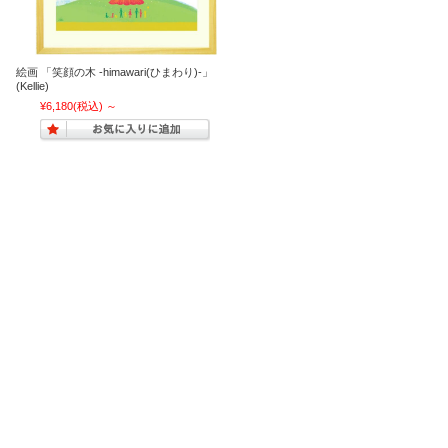
絵画 「笑顔の木 ‐himawari(ひまわり)‐」
(Kellie)
¥6,180
(税込)
～