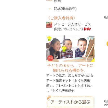
絵画
額縁(単品販売)
《ご購入者特典》
絵画
メッセージ入れサービス
(記念･プレゼントに)
特典!
子どもの頃から、アートに
触れられる機会を。
アートの見方、楽しみ方がわかる
アート鑑賞キット「おうち美術
館」。プレゼントにもおすすめ♪
→
「おうち美術館®」
絵
わ