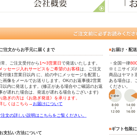
ご注文からお手元に届くまで
■
お届け・配送
通常、ご注文受付から
1〜3営業日
で発送いたします。
・全国一律
80
メッセージ入れサービスをご希望のお客様
は、ご注文
※ミニサイズ
受付後1営業日以内 に、絵の中にメッセージを配置し
商品はヤマト
た画像をメールでお送りします。OKのお返事後2営業
ある場合は、
日以内に発送します。(修正がある場合やご確認のお返
ください。
事が遅れた場合は、発送が遅れる場合もございます)
お急ぎの方は《お急ぎ発送》を承ります。
詳しくはこちら→
お届けについて
ご注文の詳しい説明はこちらをご覧ください。
■
ギフト包装に
お支払い方法について