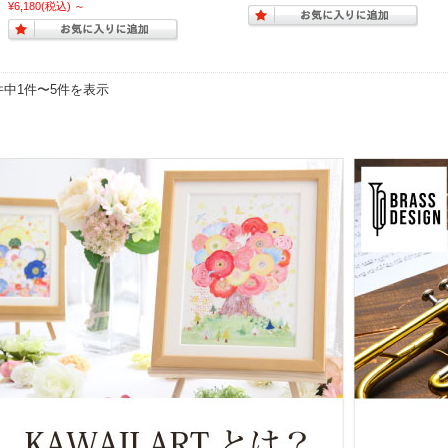
¥6,180
(税込)
～
件中1件〜5件を表示