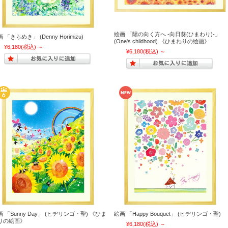
絵画 「陽の向く方へ ‐向日葵(ひまわり)‐」
 「きらめき」 (Denny Horimizu)
(One's childhood) 《ひまわりの絵画》
¥6,180
(税込)
～
¥6,180
(税込)
～
画 「Sunny Day」 (ヒヂリンゴ・聖) 《ひま
絵画 「Happy Bouquet」 (ヒヂリンゴ・聖)
りの絵画》
¥6,180
(税込)
～