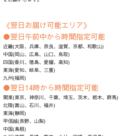
《翌日お届け可能エリア》
●翌日午前中から時間指定可能
近畿(大阪、兵庫、奈良、滋賀、京都、和歌山)
中国(岡山、広島、山口、鳥取)
四国(香川、徳島、愛媛、高知)
東海(愛知、岐阜、三重)
九州(福岡)
●翌日14時から時間指定可能
関東(東京、神奈川、千葉、埼玉、茨木、栃木、群馬)
北陸(富山、石川、福井)
東海(静岡)
甲信越(長野、山梨)
中国(島根)