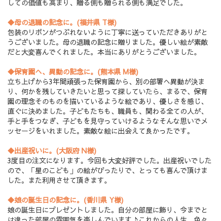
しての価値も高まり、贈る側も贈られる側も満足でした。
◆母の退職の記念に。(福井県 T様)
包装のリボンがつぶれないように丁寧に送っていただきありがと
うございました。母の退職の記念に贈りました。優しい絵が素敵
だと大変喜んでくれました。本当にありがとうございました。
◆保育園へ、異動の記念に。(熊本県 M様)
立ち上げから3年間頑張った保育園から、別の部署へ異動が決ま
り、何かを残していきたいと思って探していたら、まるで、保育
園の理念そのものを描いているような絵であり、優しさを感じ、
直ぐに決めました。子どもたちも、職員も、関わる全ての人が、
手と手をつなぎ、子どもを見守っていけるようなそんな思いでメ
ッセージをいれました。素敵な絵に出会えて良かったです。
◆出産祝いに。(大阪府 N様)
3度目の注文になります。今回も大変好評でした。出産祝いでした
ので、「星のこども」の絵がぴったりで、とっても喜んで頂けま
した。また利用させて頂きます。
◆娘の誕生日の記念に。(香川県 Y様)
娘の誕生日にプレゼントしました。自分の部屋に飾り、今までと
は違った部屋の雰囲気を楽しんでいます♪これからの人生、色々