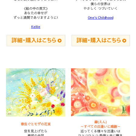
僕らの世界は
《絵の中の英文》
やさしく つづいていく
あなたの幸せが
ずっと満開でありますように!
One's Childhood
Kellie
縁(えん)
春告ぐミモザの花束
～すべての出逢いに感謝～
空を見上げたら
巡ってくる様々な出逢いは
希望の合図
ひとつひとつ 愛情と共に輝き