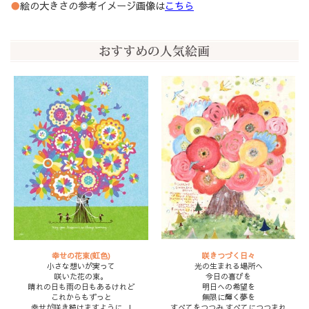
●
絵の大きさの参考イメージ画像は
こちら
幸せの花束(虹色)
咲きつづく日々
小さな想いが実って
光の生まれる場所へ
咲いた花の束。
今日の喜びを
晴れの日も雨の日もあるけれど
明日への希望を
これからもずっと
無限に輝く夢を
幸せが咲き続けますように...!
すべてをつつみ すべてにつつまれ