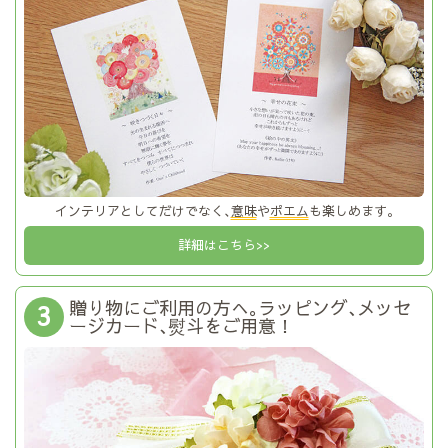
インテリアとしてだけでなく､
意味
や
ポエム
も楽しめます｡
詳細はこちら>>
贈り物にご利用の方へ｡ラッピング､メッセ
3
ージカード､熨斗をご用意！