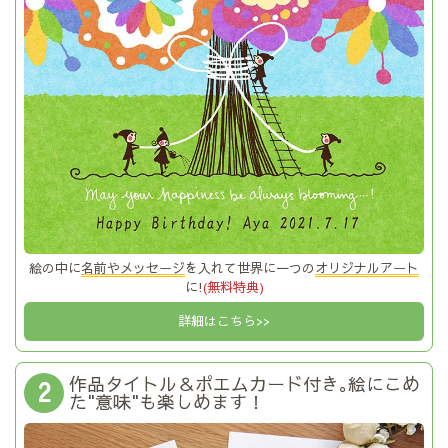
絵の中に
名前やメッセージ
を入れて世界に一つの
オリジナルアート
に!
(無料特典)
詳細はこちら>>
作品タイトル＆ポエムカード付き｡絵にこめ
2
た"意味"も楽しめます！