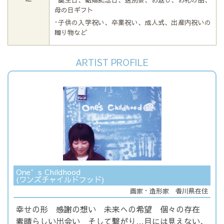
･誕生日、結婚記念日、送別会、お返し、お礼の品、
母の日ギフト
･子供の入学祝い、卒業祝い、成人式、出産内祝いの
贈り物など
ARTIST PROFILE
One’s Childhood
(ワンズチャイルドフッド)
画家・造形家 香川県在住
幸せの形 感謝の想い 未来への希望 個々の存在
素晴らしい出会い そして繋がり…目には見えない、