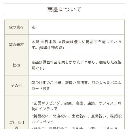
商品について
絵の素材
布
木製 ※日本製 ※表面は優しい艶加工を施していま
額の素材
す。(標準仕様の額)
商品は原画作品を柔らかな布に再現し、額装した複製
仕様
画です。
壁掛け用の吊り紐、取扱い説明書、詩の入ったポエム
その他
カード付き
･玄関やリビング、部屋、寝室、店舗、オフィス、病
院のインテリア
･新築祝い、開店祝い、出産祝い、退職祝い、結婚祝
いプレゼント
ご利用用
途