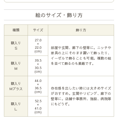
絵のサイズ・飾り方
種類
サイズ
飾り方
27.0
額入り
×
22.0
部屋や玄関、廊下の壁等に。ニッチや
Ｓ
(cm)
家具の上にそのまま置いて飾ったり、
イーゼルで飾ることも可能。複数の絵
39.5
額入り
を並べて飾るのも素敵です。
×
30.5
М
(cm)
44.0
額入り
×
36.5
存在感を出したい時には大きめサイズ
Мプラス
(cm)
がおすすめ。玄関やリビング、廊下の
壁等に。店舗や事務所、施設、病院等
52.5
額入り
にもどうぞ。
×
41.0
Ｌ
(cm)