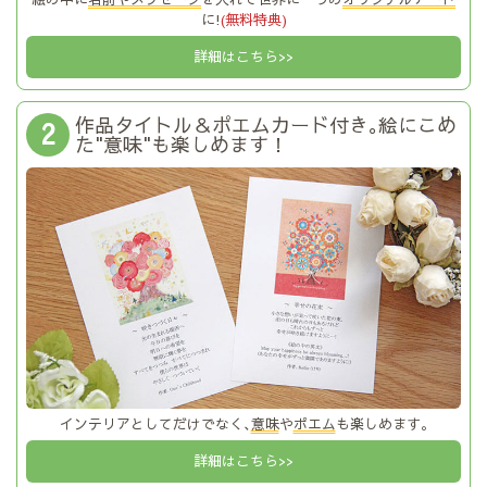
に!
(無料特典)
詳細はこちら>>
作品タイトル＆ポエムカード付き｡絵にこめ
2
た"意味"も楽しめます！
インテリアとしてだけでなく､
意味
や
ポエム
も楽しめます｡
詳細はこちら>>