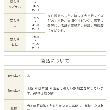
額入り
×
36.5
Мプラス
(cm)
存在感を出したい時には大きめサイズ
52.5
額入り
がおすすめ。玄関やリビング、廊下の
×
41.0
Ｌ
壁等に。店舗や事務所、施設、病院等
(cm)
にもどうぞ。
69.0
額入り
×
61.5
ＬＬ
(cm)
商品について
絵の素材
布
木製 ※日本製 ※表面は優しい艶加工を施していま
額の素材
す。(標準仕様の額)
商品は原画作品を柔らかな布に再現し、額装した複製
仕様