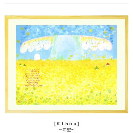
[Ｋｉｂｏｕ]
～希望～