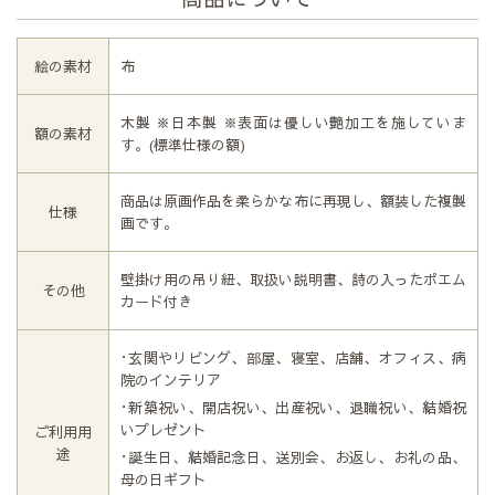
絵の素材
布
木製 ※日本製 ※表面は優しい艶加工を施していま
額の素材
す。(標準仕様の額)
商品は原画作品を柔らかな布に再現し、額装した複製
仕様
画です。
壁掛け用の吊り紐、取扱い説明書、詩の入ったポエム
その他
カード付き
･玄関やリビング、部屋、寝室、店舗、オフィス、病
院のインテリア
･新築祝い、開店祝い、出産祝い、退職祝い、結婚祝
いプレゼント
ご利用用
途
･誕生日、結婚記念日、送別会、お返し、お礼の品、
母の日ギフト