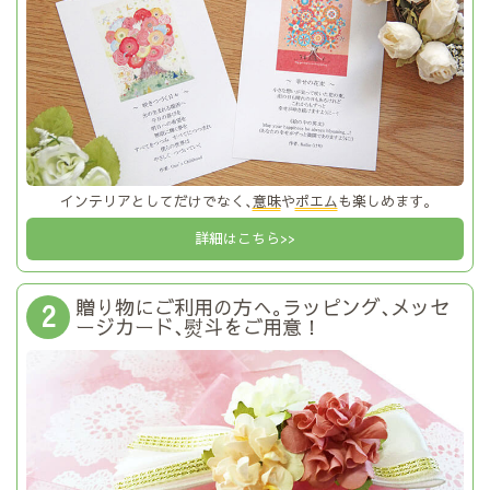
インテリアとしてだけでなく､
意味
や
ポエム
も楽しめます｡
詳細はこちら>>
贈り物にご利用の方へ｡ラッピング､メッセ
2
ージカード､熨斗をご用意！