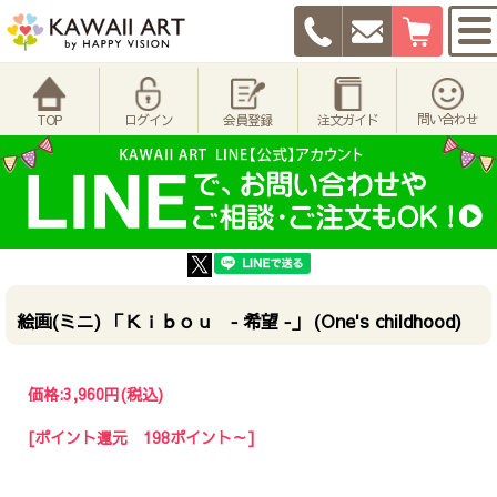
問い合わせ
TOP
ログイン
会員登録
注文ガイド
絵画(ミニ) 「Ｋｉｂｏｕ ‐ 希望 ‐」 (One's childhood)
価格:
3,960円
(税込)
[ポイント還元 198ポイント～]