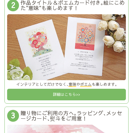
作品タイトル＆ポエムカード付き｡絵にこめ
2
た"意味"も楽しめます！
インテリアとしてだけでなく､
意味
や
ポエム
も楽しめます｡
詳細はこちら>>
贈り物にご利用の方へ｡ラッピング､メッセ
3
ージカード､熨斗をご用意！