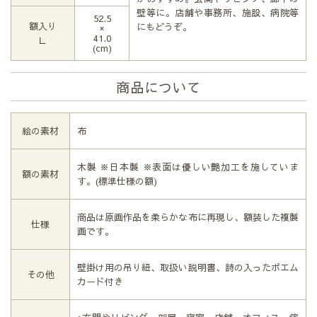
壁等に。店舗や事務所、施設、病院等
52.5
額入り
にもどうぞ。
×
41.0
Ｌ
(cm)
商品について
絵の素材
布
木製 ※日本製 ※表面は優しい艶加工を施していま
額の素材
す。(標準仕様の額)
商品は原画作品を柔らかな布に再現し、額装した複製
仕様
画です。
壁掛け用の吊り紐、取扱い説明書、詩の入ったポエム
その他
カード付き