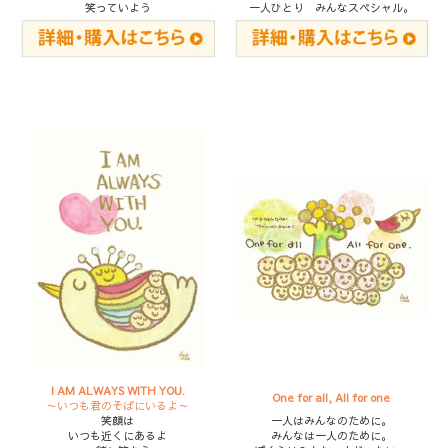
笑っていよう
一人ひとり みんなスペシャル。
I AM ALWAYS WITH YOU.
One for all, All for one
～いつも君のそばにいるよ～
笑顔は
一人はみんなのために。
いつも近くにあるよ
みんなは一人のために。