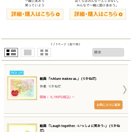
一緒に笑おう
ぼくらはみんな一人じゃない。
笑っていよう
みんなで一緒に助けあおう。
1 / 1ページ
（全11件）
PICK UP
絵画 「nAture makes us.」 (りかねだ)
作者: りかねだ
価格： 6,180円(税込)
～
絵画 「Laugh together. ‐いっしょに笑おう‐」 (りかね
だ)