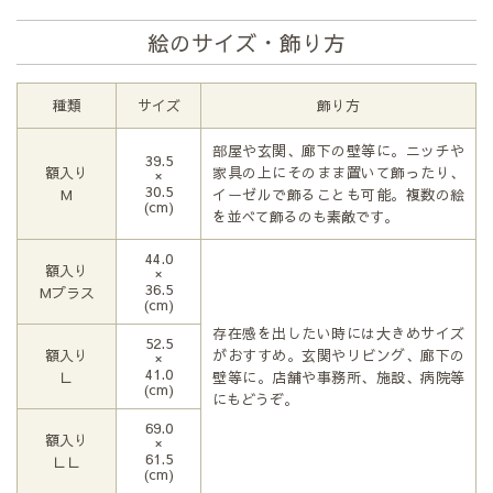
絵のサイズ・飾り方
種類
サイズ
飾り方
部屋や玄関、廊下の壁等に。ニッチや
39.5
額入り
家具の上にそのまま置いて飾ったり、
×
30.5
М
イーゼルで飾ることも可能。複数の絵
(cm)
を並べて飾るのも素敵です。
44.0
額入り
×
36.5
Мプラス
(cm)
存在感を出したい時には大きめサイズ
52.5
額入り
がおすすめ。玄関やリビング、廊下の
×
41.0
Ｌ
壁等に。店舗や事務所、施設、病院等
(cm)
にもどうぞ。
69.0
額入り
×
61.5
ＬＬ
(cm)