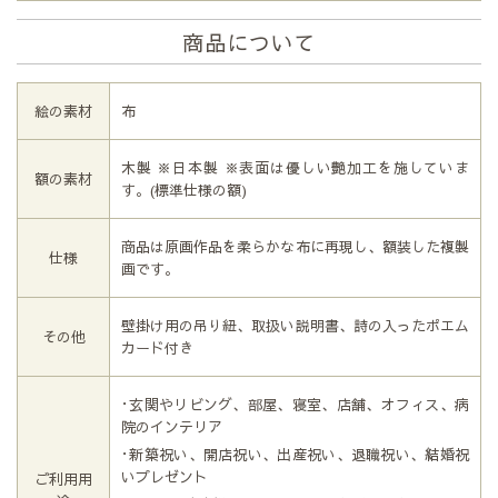
商品について
絵の素材
布
木製 ※日本製 ※表面は優しい艶加工を施していま
額の素材
す。(標準仕様の額)
商品は原画作品を柔らかな布に再現し、額装した複製
仕様
画です。
壁掛け用の吊り紐、取扱い説明書、詩の入ったポエム
その他
カード付き
･玄関やリビング、部屋、寝室、店舗、オフィス、病
院のインテリア
･新築祝い、開店祝い、出産祝い、退職祝い、結婚祝
いプレゼント
ご利用用