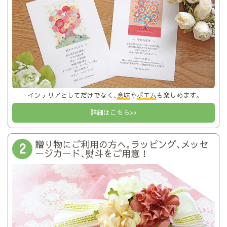
インテリアとしてだけでなく､
意味
や
ポエム
も楽しめます｡
詳細はこちら>>
贈り物にご利用の方へ｡ラッピング､メッセ
2
ージカード､熨斗をご用意！