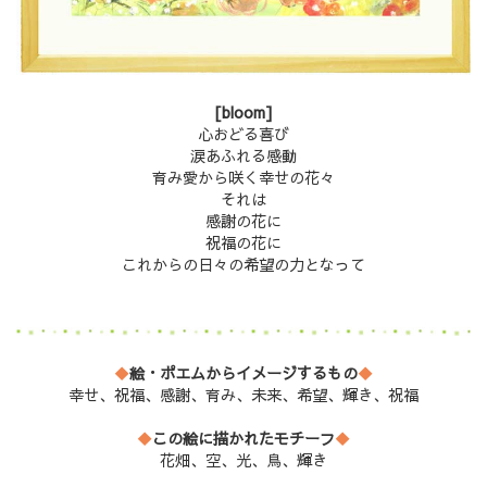
[bloom]
心おどる喜び
涙あふれる感動
育み愛から咲く幸せの花々
それは
感謝の花に
祝福の花に
これからの日々の希望の力となって
◆
絵・ポエムからイメージするもの
◆
幸せ、祝福、感謝、育み、未来、希望、輝き、祝福
◆
この絵に描かれたモチーフ
◆
花畑、空、光、鳥、輝き