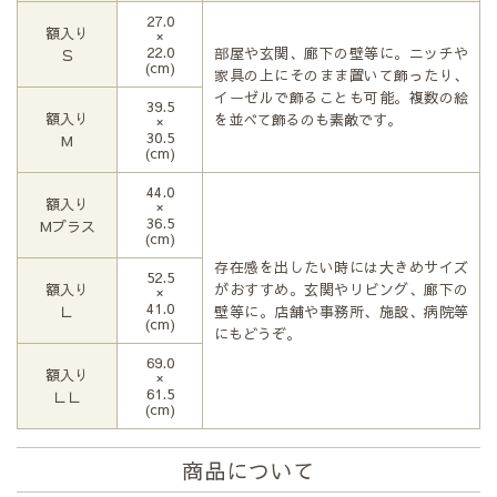
27.0
額入り
×
22.0
部屋や玄関、廊下の壁等に。ニッチや
Ｓ
(cm)
家具の上にそのまま置いて飾ったり、
イーゼルで飾ることも可能。複数の絵
39.5
額入り
を並べて飾るのも素敵です。
×
30.5
М
(cm)
44.0
額入り
×
36.5
Мプラス
(cm)
存在感を出したい時には大きめサイズ
52.5
額入り
がおすすめ。玄関やリビング、廊下の
×
41.0
Ｌ
壁等に。店舗や事務所、施設、病院等
(cm)
にもどうぞ。
69.0
額入り
×
61.5
ＬＬ
(cm)
商品について