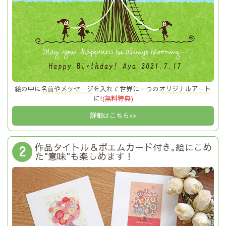
絵の中に
名前やメッセージ
を入れて世界に一つの
オリジナルアート
に!
(無料特典)
詳細はこちら>>
作品タイトル＆ポエムカード付き｡絵にこめ
2
た"意味"も楽しめます！