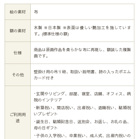
絵の素材
布
木製 ※日本製 ※表面は優しい艶加工を施していま
額の素材
す。(標準仕様の額)
商品は原画作品を柔らかな布に再現し、額装した複製
仕様
画です。
壁掛け用の吊り紐、取扱い説明書、詩の入ったポエム
その他
カード付き
･玄関やリビング、部屋、寝室、店舗、オフィス、病
院のインテリア
･新築祝い、開店祝い、出産祝い、退職祝い、結婚祝
いプレゼント
ご利用用
途
･誕生日、結婚記念日、送別会、お返し、お礼の品、
母の日ギフト
･子供の入学祝い、卒業祝い、成人式、出産内祝いの