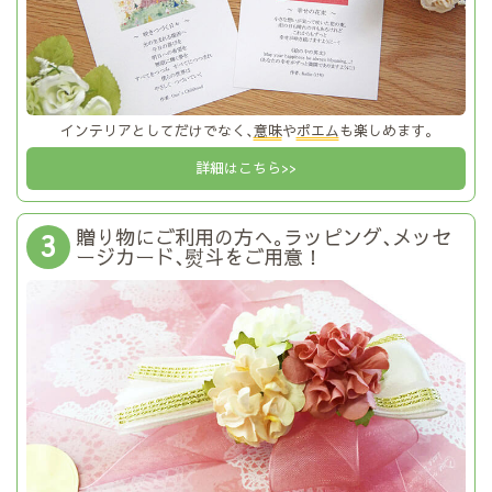
インテリアとしてだけでなく､
意味
や
ポエム
も楽しめます｡
詳細はこちら>>
贈り物にご利用の方へ｡ラッピング､メッセ
3
ージカード､熨斗をご用意！